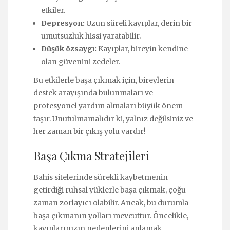
etkiler.
Depresyon:
Uzun süreli kayıplar, derin bir
umutsuzluk hissi yaratabilir.
Düşük özsaygı:
Kayıplar, bireyin kendine
olan güvenini zedeler.
Bu etkilerle başa çıkmak için, bireylerin
destek arayışında bulunmaları ve
profesyonel yardım almaları büyük önem
taşır. Unutulmamalıdır ki, yalnız değilsiniz ve
her zaman bir çıkış yolu vardır!
Başa Çıkma Stratejileri
Bahis sitelerinde sürekli kaybetmenin
getirdiği ruhsal yüklerle başa çıkmak, çoğu
zaman zorlayıcı olabilir. Ancak, bu durumla
başa çıkmanın yolları mevcuttur. Öncelikle,
kayıplarınızın nedenlerini anlamak