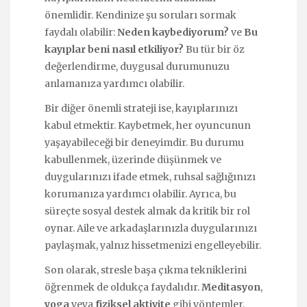
önemlidir. Kendinize şu soruları sormak
faydalı olabilir:
Neden kaybediyorum?
ve
Bu
kayıplar beni nasıl etkiliyor?
Bu tür bir öz
değerlendirme, duygusal durumunuzu
anlamanıza yardımcı olabilir.
Bir diğer önemli strateji ise, kayıplarınızı
kabul etmektir. Kaybetmek, her oyuncunun
yaşayabileceği bir deneyimdir. Bu durumu
kabullenmek, üzerinde düşünmek ve
duygularınızı ifade etmek, ruhsal sağlığınızı
korumanıza yardımcı olabilir. Ayrıca, bu
süreçte sosyal destek almak da kritik bir rol
oynar. Aile ve arkadaşlarınızla duygularınızı
paylaşmak, yalnız hissetmenizi engelleyebilir.
Son olarak, stresle başa çıkma tekniklerini
öğrenmek de oldukça faydalıdır.
Meditasyon
,
yoga
veya
fiziksel aktivite
gibi yöntemler,