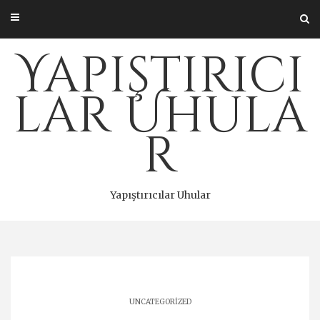
Skip
to
content
Yapıştırıcı
lar Uhula
r
Yapıştırıcılar Uhular
UNCATEGORIZED