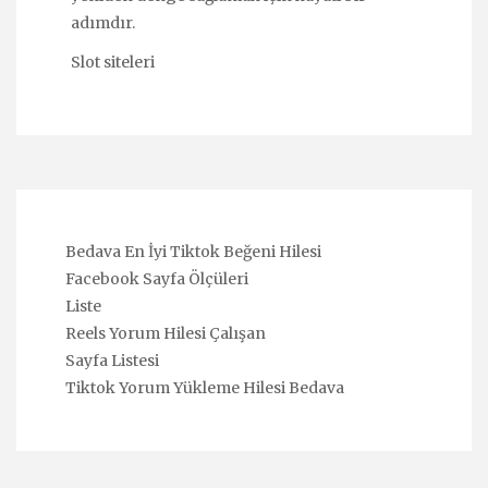
adımdır.
Slot siteleri
Bedava En İyi Tiktok Beğeni Hilesi
Facebook Sayfa Ölçüleri
Liste
Reels Yorum Hilesi Çalışan
Sayfa Listesi
Tiktok Yorum Yükleme Hilesi Bedava