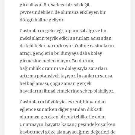
girebiliyor. Bu, sadece bireyi değil,
çevresindekileri de olumsuz etkileyen bir
döngü haline geliyor.
Casinoların geleceği, toplumsal algı ve bu
mekânların teşvik edici unsurları açısından
da tehlikeler barındırıyor. Online casinoların
artışı, gençlerin bu dünyaya daha kolay
girmesine neden oluyor. Bu durum,
bağımlılık oranını ve dolayısıyla zararları
artırma potansiyeli taşıyor. İnsanların şansa
bel bağlaması, çoğu zaman gerçek
hayatlarını ihmal etmelerine sebep olabiliyor.
Casinoların büyüleyici evreni, bir yandan
eğlence sunarken diğer yandan dikkatli
olunması gereken birçok tehlike ile dolu.
Unutmayın, hayatta kazanç peşinde koşarken
kaybetmeyi göze alamayacağınız değerleri de