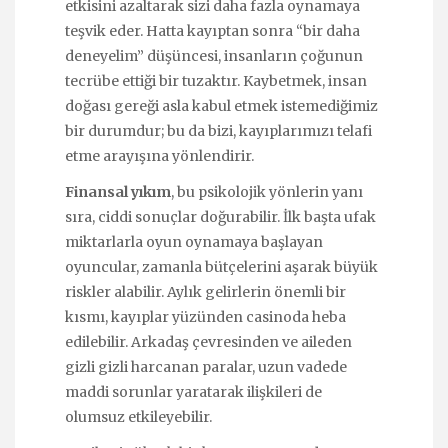
etkisini azaltarak sizi daha fazla oynamaya
teşvik eder. Hatta kayıptan sonra “bir daha
deneyelim” düşüncesi, insanların çoğunun
tecrübe ettiği bir tuzaktır. Kaybetmek, insan
doğası gereği asla kabul etmek istemediğimiz
bir durumdur; bu da bizi, kayıplarımızı telafi
etme arayışına yönlendirir.
Finansal yıkım
, bu psikolojik yönlerin yanı
sıra, ciddi sonuçlar doğurabilir. İlk başta ufak
miktarlarla oyun oynamaya başlayan
oyuncular, zamanla bütçelerini aşarak büyük
riskler alabilir. Aylık gelirlerin önemli bir
kısmı, kayıplar yüzünden casinoda heba
edilebilir. Arkadaş çevresinden ve aileden
gizli gizli harcanan paralar, uzun vadede
maddi sorunlar yaratarak ilişkileri de
olumsuz etkileyebilir.