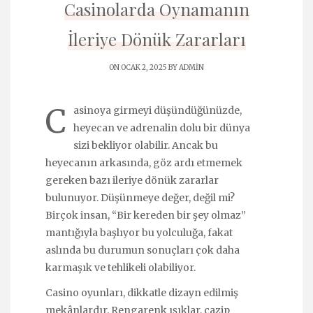
Casinolarda Oynamanın
İleriye Dönük Zararları
ON OCAK 2, 2025 BY
ADMIN
C
asinoya girmeyi düşündüğünüzde,
heyecan ve adrenalin dolu bir dünya
sizi bekliyor olabilir. Ancak bu
heyecanın arkasında, göz ardı etmemek
gereken bazı ileriye dönük zararlar
bulunuyor. Düşünmeye değer, değil mi?
Birçok insan, “Bir kereden bir şey olmaz”
mantığıyla başlıyor bu yolculuğa, fakat
aslında bu durumun sonuçları çok daha
karmaşık ve tehlikeli olabiliyor.
Casino oyunları, dikkatle dizayn edilmiş
mekânlardır. Rengarenk ışıklar, cazip