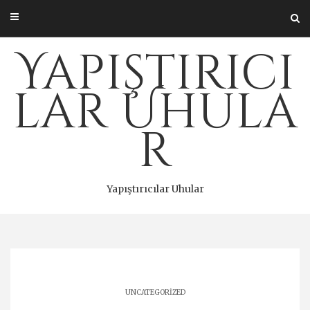
Skip
to
content
Yapıştırıcı
lar Uhula
r
Yapıştırıcılar Uhular
UNCATEGORIZED