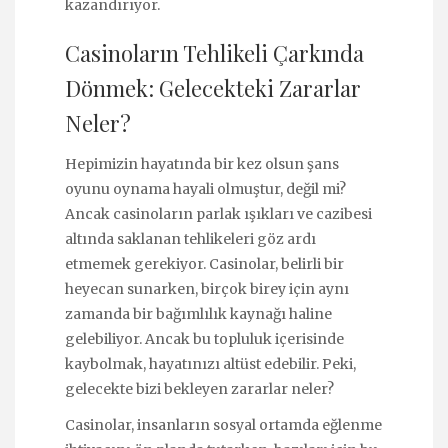
kazandırıyor.
Casinoların Tehlikeli Çarkında
Dönmek: Gelecekteki Zararlar
Neler?
Hepimizin hayatında bir kez olsun şans
oyunu oynama hayali olmuştur, değil mi?
Ancak casinoların parlak ışıkları ve cazibesi
altında saklanan tehlikeleri göz ardı
etmemek gerekiyor. Casinolar, belirli bir
heyecan sunarken, birçok birey için aynı
zamanda bir bağımlılık kaynağı haline
gelebiliyor. Ancak bu topluluk içerisinde
kaybolmak, hayatınızı altüst edebilir. Peki,
gelecekte bizi bekleyen zararlar neler?
Casinolar, insanların sosyal ortamda eğlenme