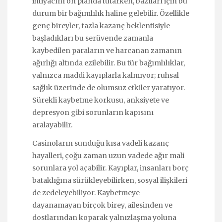
ihtiyacını ön planda tutarken, bazıları için bu
durum bir bağımlılık haline gelebilir. Özellikle
genç bireyler, fazla kazanç beklentisiyle
başladıkları bu serüvende zamanla
kaybedilen paraların ve harcanan zamanın
ağırlığı altında ezilebilir. Bu tür bağımlılıklar,
yalnızca maddi kayıplarla kalmıyor; ruhsal
sağlık üzerinde de olumsuz etkiler yaratıyor.
Sürekli kaybetme korkusu, anksiyete ve
depresyon gibi sorunların kapısını
aralayabilir.
Casinoların sunduğu kısa vadeli kazanç
hayalleri, çoğu zaman uzun vadede ağır mali
sorunlara yol açabilir. Kayıplar, insanları borç
bataklığına sürükleyebilirken, sosyal ilişkileri
de zedeleyebiliyor. Kaybetmeye
dayanamayan birçok birey, ailesinden ve
dostlarından koparak yalnızlaşma yoluna