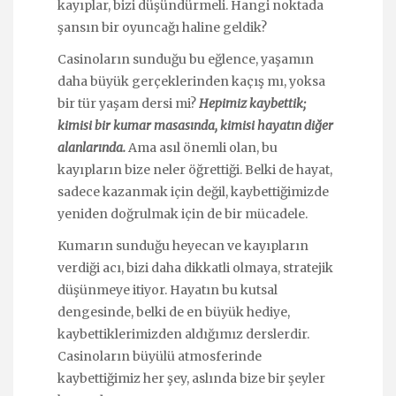
kayıplar, bizi düşündürmeli. Hangi noktada
şansın bir oyuncağı haline geldik?
Casinoların sunduğu bu eğlence, yaşamın
daha büyük gerçeklerinden kaçış mı, yoksa
bir tür yaşam dersi mi?
Hepimiz kaybettik;
kimisi bir kumar masasında, kimisi hayatın diğer
alanlarında.
Ama asıl önemli olan, bu
kayıpların bize neler öğrettiği. Belki de hayat,
sadece kazanmak için değil, kaybettiğimizde
yeniden doğrulmak için de bir mücadele.
Kumarın sunduğu heyecan ve kayıpların
verdiği acı, bizi daha dikkatli olmaya, stratejik
düşünmeye itiyor. Hayatın bu kutsal
dengesinde, belki de en büyük hediye,
kaybettiklerimizden aldığımız derslerdir.
Casinoların büyülü atmosferinde
kaybettiğimiz her şey, aslında bize bir şeyler