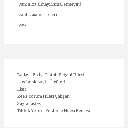
yanınıza almayı ihmal etmeyin!
canlı casino siteleri
yasal
Bedava En İyi Tiktok Beğeni Hilesi
Facebook Sayfa Ölçüleri
Liste
Reels Yorum Hilesi Çalışan
Sayfa Listesi
Tiktok Yorum Yükleme Hilesi Bedava