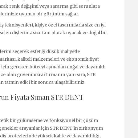
arak renk değişimi veya sararma gibi sorunlara
işlerinizle uyumlu bir görünüm sağlar.
teknisyenleri, kişiye özel tasarımlarla size en iyi
selen dişleriniz size tam olarak uyacak ve doğal bir
rini seçerek estetiği düşük maliyetle
markası, kaliteli malzemeleri ve ekonomik fiyat
e için gereken bütçeyi aşmadan doğal ve dayanıklı
nize olan güveninizi artırmanın yanı sıra, STR
 tatmin edici bir sonuca ulaşabilirsiniz.
ygun Fiyata Sunan STR DENT
 estetik bir gülümseme ve fonksiyonel bir çözüm
 seçenekler arayanlar için STR DENT'in zirkonyum
 diş protezlerinde yüksek kalite ve dayanıklılığı,