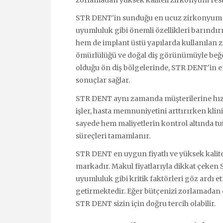
zorlamadan yüksek kaliteli zirkonyum rest
STR DENT'in sunduğu en ucuz zirkonyum mal
uyumluluk gibi önemli özellikleri barındır
hem de implant üstü yapılarda kullanıla
ömürlülüğü ve doğal diş görünümüyle beğen
olduğu ön diş bölgelerinde, STR DENT'i
sonuçlar sağlar.
STR DENT aynı zamanda müşterilerine hız
işler, hasta memnuniyetini arttırırken klin
sayede hem maliyetlerin kontrol altında tut
süreçleri tamamlanır.
STR DENT en uygun fiyatlı ve yüksek kali
markadır. Makul fiyatlarıyla dikkat çeken S
uyumluluk gibi kritik faktörleri göz ardı et
getirmektedir. Eğer bütçenizi zorlamadan
STR DENT sizin için doğru tercih olabilir.