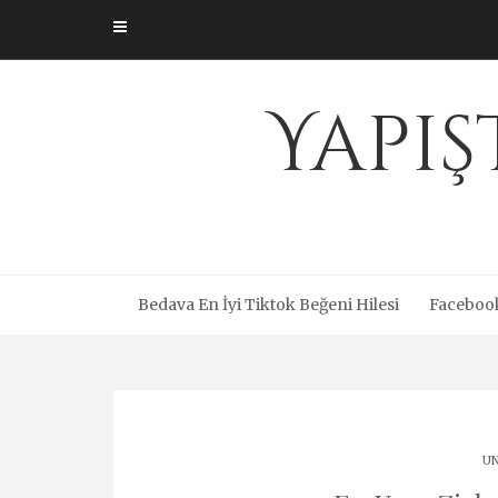
Skip
to
content
Yapış
Bedava En İyi Tiktok Beğeni Hilesi
Facebook
UN