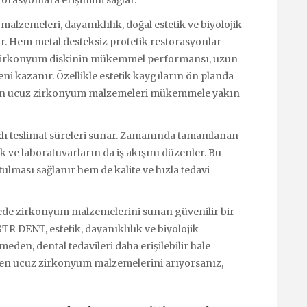
orasyonlara erişimini sağlar.
zemeleri, dayanıklılık, doğal estetik ve biyolojik
ır. Hem metal desteksiz protetik restorasyonlar
n zirkonyum diskinin mükemmel performansı, uzun
i kazanır. Özellikle estetik kaygıların ön planda
n en ucuz zirkonyum malzemeleri mükemmele yakın
lı teslimat süreleri sunar. Zamanında tamamlanan
ik ve laboratuvarların da iş akışını düzenler. Bu
ulması sağlanır hem de kalite ve hızla tedavi
tede zirkonyum malzemelerini sunan güvenilir bir
TR DENT, estetik, dayanıklılık ve biyolojik
meden, dental tedavileri daha erişilebilir hale
 en ucuz zirkonyum malzemelerini arıyorsanız,