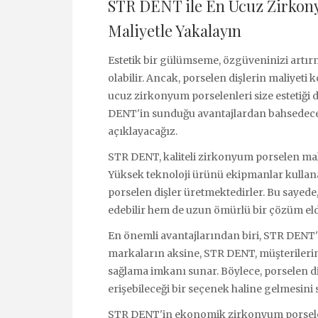
STR DENT ile En Ucuz Zirkony
Maliyetle Yakalayın
Estetik bir gülümseme, özgüveninizi artırm
olabilir. Ancak, porselen dişlerin maliyet
ucuz zirkonyum porselenleri size estetiği
DENT'in sunduğu avantajlardan bahsedec
açıklayacağız.
STR DENT, kaliteli zirkonyum porselen mal
Yüksek teknoloji ürünü ekipmanlar kullan
porselen dişler üretmektedirler. Bu sayede
edebilir hem de uzun ömürlü bir çözüm elde
En önemli avantajlarından biri, STR DENT'i
markaların aksine, STR DENT, müşterileri
sağlama imkanı sunar. Böylece, porselen di
erişebileceği bir seçenek haline gelmesini s
STR DENT'in ekonomik zirkonyum porselenl