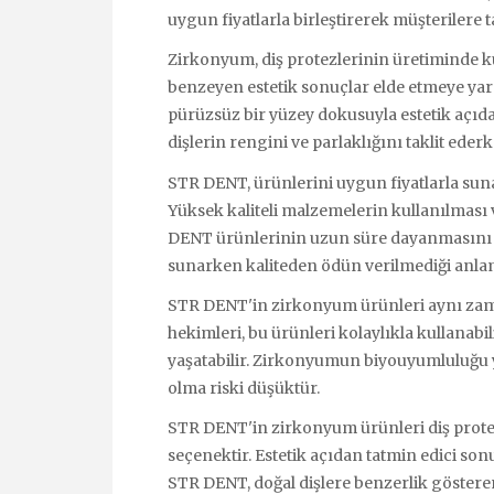
uygun fiyatlarla birleştirerek müşterilere
Zirkonyum, diş protezlerinin üretiminde k
benzeyen estetik sonuçlar elde etmeye ya
pürüzsüz bir yüzey dokusuyla estetik açı
dişlerin rengini ve parlaklığını taklit ed
STR DENT, ürünlerini uygun fiyatlarla sun
Yüksek kaliteli malzemelerin kullanılmas
DENT ürünlerinin uzun süre dayanmasını s
sunarken kaliteden ödün verilmediği anlam
STR DENT'in zirkonyum ürünleri aynı zama
hekimleri, bu ürünleri kolaylıkla kullanabi
yaşatabilir. Zirkonyumun biyouyumluluğu 
olma riski düşüktür.
STR DENT'in zirkonyum ürünleri diş protezl
seçenektir. Estetik açıdan tatmin edici sonu
STR DENT, doğal dişlere benzerlik göster