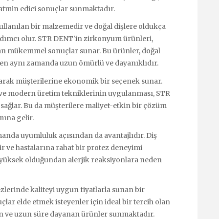
 tatmin edici sonuçlar sunmaktadır.
ullanılan bir malzemedir ve doğal dişlere oldukça
rdımcı olur. STR DENT'in zirkonyum ürünleri,
dan mükemmel sonuçlar sunar. Bu ürünler, doğal
erken aynı zamanda uzun ömürlü ve dayanıklıdır.
arak müşterilerine ekonomik bir seçenek sunar.
ı ve modern üretim tekniklerinin uygulanması, STR
ağlar. Bu da müşterilere maliyet-etkin bir çözüm
ına gelir.
nda uyumluluk açısından da avantajlıdır. Diş
lir ve hastalarına rahat bir protez deneyimi
yüksek olduğundan alerjik reaksiyonlara neden
erinde kaliteyi uygun fiyatlarla sunan bir
çlar elde etmek isteyenler için ideal bir tercih olan
en ve uzun süre dayanan ürünler sunmaktadır.