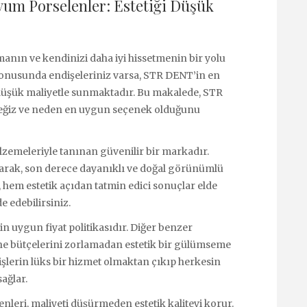
um Porselenler: Estetiği Düşük
anın ve kendinizi daha iyi hissetmenin bir yolu
i konusunda endişeleriniz varsa, STR DENT’in en
 düşük maliyetle sunmaktadır. Bu makalede, STR
eğiz ve neden en uygun seçenek olduğunu
zemeleriyle tanınan güvenilir bir markadır.
arak, son derece dayanıklı ve doğal görünümlü
, hem estetik açıdan tatmin edici sonuçlar elde
 edebilirsiniz.
n uygun fiyat politikasıdır. Diğer benzer
ne bütçelerini zorlamadan estetik bir gülümseme
şlerin lüks bir hizmet olmaktan çıkıp herkesin
ağlar.
eri, maliyeti düşürmeden estetik kaliteyi korur.