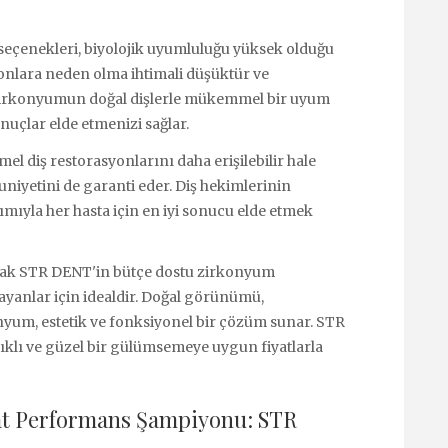
eçenekleri, biyolojik uyumluluğu yüksek olduğu
iyonlara neden olma ihtimali düşüktür ve
 Zirkonyumun doğal dişlerle mükemmel bir uyum
onuçlar elde etmenizi sağlar.
l diş restorasyonlarını daha erişilebilir hale
niyetini de garanti eder. Diş hekimlerinin
şımıyla her hasta için en iyi sonucu elde etmek
larak STR DENT'in bütçe dostu zirkonyum
anlar için idealdir. Doğal görünümü,
nyum, estetik ve fonksiyonel bir çözüm sunar. STR
lıklı ve güzel bir gülümsemeye uygun fiyatlarla
at Performans Şampiyonu: STR