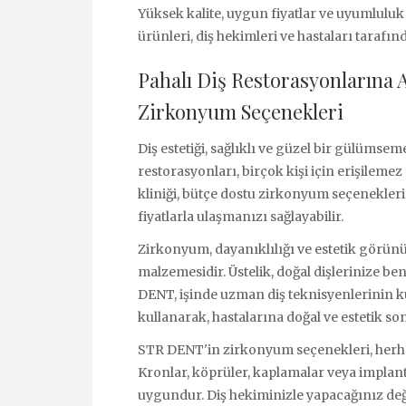
Yüksek kalite, uygun fiyatlar ve uyumlul
ürünleri, diş hekimleri ve hastaları tarafın
Pahalı Diş Restorasyonlarına 
Zirkonyum Seçenekleri
Diş estetiği, sağlıklı ve güzel bir gülümsem
restorasyonları, birçok kişi için erişilemez 
kliniği, bütçe dostu zirkonyum seçenekl
fiyatlarla ulaşmanızı sağlayabilir.
Zirkonyum, dayanıklılığı ve estetik görün
malzemesidir. Üstelik, doğal dişlerinize be
DENT, işinde uzman diş teknisyenlerinin ku
kullanarak, hastalarına doğal ve estetik so
STR DENT'in zirkonyum seçenekleri, herhan
Kronlar, köprüler, kaplamalar veya implant ü
uygundur. Diş hekiminizle yapacağınız de