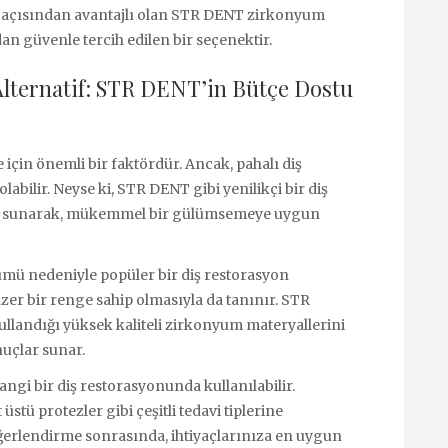
uk açısından avantajlı olan STR DENT zirkonyum
dan güvenle tercih edilen bir seçenektir.
Alternatif: STR DENT’in Bütçe Dostu
e için önemli bir faktördür. Ancak, pahalı diş
olabilir. Neyse ki, STR DENT gibi yenilikçi bir diş
eri sunarak, mükemmel bir gülümsemeye uygun
ümü nedeniyle popüler bir diş restorasyon
nzer bir renge sahip olmasıyla da tanınır. STR
llandığı yüksek kaliteli zirkonyum materyallerini
nuçlar sunar.
gi bir diş restorasyonunda kullanılabilir.
stü protezler gibi çeşitli tedavi tiplerine
ğerlendirme sonrasında, ihtiyaçlarınıza en uygun