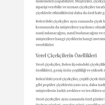
süslemeleri yapabilirler. Müşteriler, çiçekç
siparişi verebilir ve uzman çiçekçiler tara
çiçeklerle etkinliklerini daha da özel hale ge
Belen’deki çiçekçiler aynı zamanda çiçek 
konusunda da müşterilere yardımcı olmakta
nasıl sulanacağını, nasıl budanacağını ve n
müşterilere hangi çiçeklerin hangi mevsi
verebilirler.
Yerel Çiçekçilerin Özellikleri
Yerel çiçekçiler, Belen ilçesindeki çiçekçil
özellikleri, geniş ürün çeşitliliği ve yüksek
Belen’deki yerel çiçekçiler, çeşitli çiçek tü
gibi popüler çiçeklerin yanı sıra, daha nadi
müşterilerin farklı zevklere ve tercihlere 
Yerel çiçekçiler aynı zamanda özel günler 
Doğum günleri, anneler günü, sevgililer gü