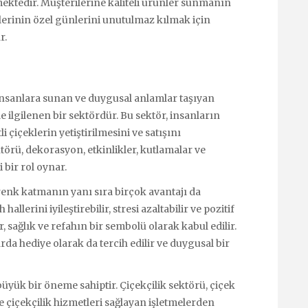
tedir. Müşterilerine kaliteli ürünler sunmanın
lerinin özel günlerini unutulmaz kılmak için
r.
 insanlara sunan ve duygusal anlamlar taşıyan
ile ilgilenen bir sektördür. Bu sektör, insanların
i çiçeklerin yetiştirilmesini ve satışını
törü, dekorasyon, etkinlikler, kutlamalar ve
 bir rol oynar.
 renk katmanın yanı sıra birçok avantajı da
allerini iyileştirebilir, stresi azaltabilir ve pozitif
r, sağlık ve refahın bir sembolü olarak kabul edilir.
rda hediye olarak da tercih edilir ve duygusal bir
yük bir öneme sahiptir. Çiçekçilik sektörü, çiçek
 ve çiçekçilik hizmetleri sağlayan işletmelerden