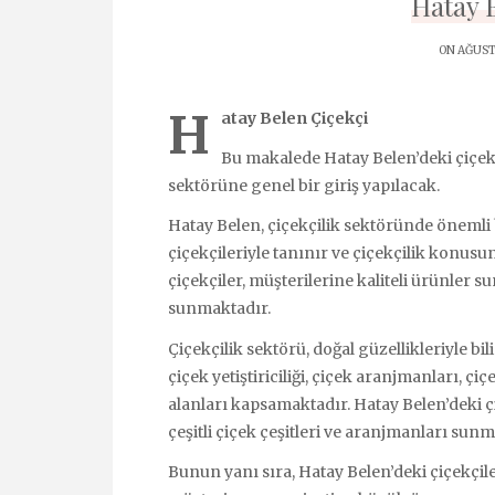
Hatay 
ON AĞUSTO
H
atay Belen Çiçekçi
Bu makalede Hatay Belen’deki çiçekç
sektörüne genel bir giriş yapılacak.
Hatay Belen, çiçekçilik sektöründe önemli bir
çiçekçileriyle tanınır ve çiçekçilik konusu
çiçekçiler, müşterilerine kaliteli ürünler su
sunmaktadır.
Çiçekçilik sektörü, doğal güzellikleriyle bi
çiçek yetiştiriciliği, çiçek aranjmanları, çiç
alanları kapsamaktadır. Hatay Belen’deki çi
çeşitli çiçek çeşitleri ve aranjmanları sunm
Bunun yanı sıra, Hatay Belen’deki çiçekçile