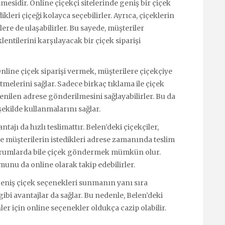
lmesidir. Online çiçekçi sitelerinde geniş bir çiçek
ikleri çiçeği kolayca seçebilirler. Ayrıca, çiçeklerin
lere de ulaşabilirler. Bu sayede, müşteriler
klentilerini karşılayacak bir çiçek siparişi
nline çiçek siparişi vermek, müşterilere çiçekçiye
melerini sağlar. Sadece birkaç tıklama ile çiçek
tenilen adrese gönderilmesini sağlayabilirler. Bu da
şekilde kullanmalarını sağlar.
tajı da hızlı teslimattır. Belen’deki çiçekçiler,
r ve müşterilerin istedikleri adrese zamanında teslim
 durumlarda bile çiçek göndermek mümkün olur.
munu da online olarak takip edebilirler.
geniş çiçek seçenekleri sunmanın yanı sıra
gibi avantajlar da sağlar. Bu nedenle, Belen’deki
ler için online seçenekler oldukça cazip olabilir.