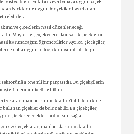
ilere istedikleri renk, tür veya temaya uygun çiçek
fından isteklerine uygun bir şekilde hazırlanan
tirebilirler.
bakımı ve çiçeklerin nasıl düzenleneceği
dır. Müşteriler, çiçekçilere danışarak çiçeklerin
asıl korunacağını öğrenebilirler. Ayrıca, çiçekçiler,
mlerde daha uygun olduğu konusunda da bilgi
ik sektörünün önemli bir parçasıdır. Bu çiçekçilerin
 müşteri memnuniyeti ile bilinir.
rleri ve aranjmanları sunmaktadır. Gül, lale, orkide
r bulunan çiçekler de bulunabilir. Bu çiçekçiler,
uygun çiçek seçenekleri bulmasını sağlar.
için özel çiçek aranjmanları da sunmaktadır.
nü gibi özel günlerde müşterilerin isteklerini