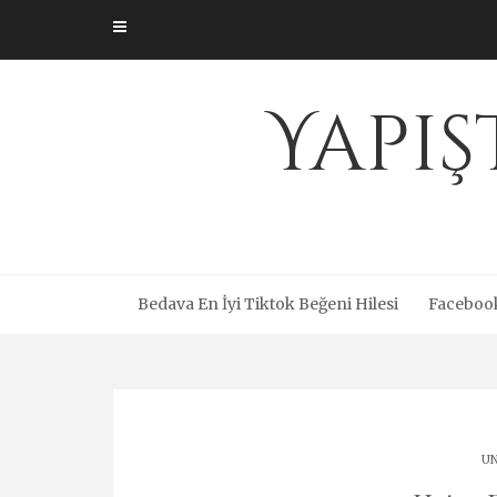
Skip
to
content
Yapış
Bedava En İyi Tiktok Beğeni Hilesi
Facebook
UN