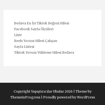
Bedava En İyi Tiktok Beğeni Hilesi
Facebook Sayfa Ölçüleri
Liste
Reels Yorum Hilesi Çalışan
Sayfa Listesi
Tiktok Yorum Yükleme Hilesi Bedava
Copyright Yapıştırıcılar Uhular 2026 |
Theme by
ThemeinProgress
|
Proudly powered by WordPress