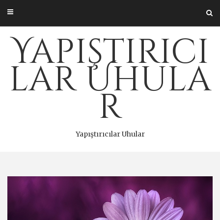
Skip
to
content
Yapıştırıcı
lar Uhula
r
Yapıştırıcılar Uhular