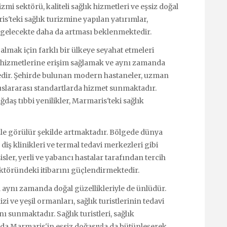
zmi sektörü, kaliteli sağlık hizmetleri ve eşsiz doğal
s'teki sağlık turizmine yapılan yatırımlar,
gelecekte daha da artması beklenmektedir.
 almak için farklı bir ülkeye seyahat etmeleri
lık hizmetlerine erişim sağlamak ve aynı zamanda
tedir. Şehirde bulunan modern hastaneler, uzman
luslararası standartlarda hizmet sunmaktadır.
daş tıbbi yenilikler, Marmaris'teki sağlık
zle görülür şekilde artmaktadır. Bölgede dünya
diş klinikleri ve termal tedavi merkezleri gibi
sisler, yerli ve yabancı hastalar tarafından tercih
ektöründeki itibarını güçlendirmektedir.
l aynı zamanda doğal güzellikleriyle de ünlüdür.
i ve yeşil ormanları, sağlık turistlerinin tedavi
 sunmaktadır. Sağlık turistleri, sağlık
a Marmaris'in eşsiz doğasıyla da bütünleşerek