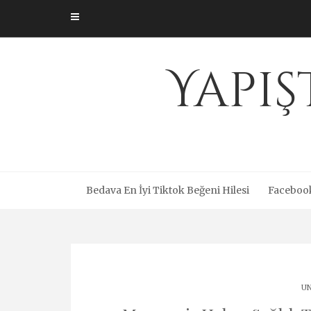
Skip
to
content
Yapış
Bedava En İyi Tiktok Beğeni Hilesi
Facebook
UN