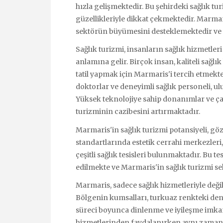
hızla gelişmektedir. Bu şehirdeki sağlık turi
güzellikleriyle dikkat çekmektedir. Marmari
sektörün büyümesini desteklemektedir ve 
Sağlık turizmi, insanların sağlık hizmetleri
anlamına gelir. Birçok insan, kaliteli sağ
tatil yapmak için Marmaris'i tercih etmek
doktorlar ve deneyimli sağlık personeli, u
Yüksek teknolojiye sahip donanımlar ve çağ
turizminin cazibesini artırmaktadır.
Marmaris'in sağlık turizmi potansiyeli, gö
standartlarında estetik cerrahi merkezleri, 
çeşitli sağlık tesisleri bulunmaktadır. Bu te
edilmekte ve Marmaris'in sağlık turizmi s
Marmaris, sadece sağlık hizmetleriyle deği
Bölgenin kumsalları, turkuaz renkteki deniz
süreci boyunca dinlenme ve iyileşme imkanı
hizmetlerinden faydalanırken aynı zamand