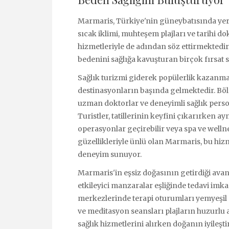
Marmaris, Türkiye'nin güneybatısında yer 
sıcak iklimi, muhteşem plajları ve tarihi d
hizmetleriyle de adından söz ettirmektedi
bedenini sağlığa kavuşturan birçok fırsat
Sağlık turizmi giderek popülerlik kazanm
destinasyonların başında gelmektedir. Böl
uzman doktorlar ve deneyimli sağlık person
Turistler, tatillerinin keyfini çıkarırken ay
operasyonlar geçirebilir veya spa ve welln
güzellikleriyle ünlü olan Marmaris, bu hizme
deneyim sunuyor.
Marmaris'in eşsiz doğasının getirdiği avant
etkileyici manzaralar eşliğinde tedavi imk
merkezlerinde terapi oturumları yemyeşil 
ve meditasyon seansları plajların huzurlu 
sağlık hizmetlerini alırken doğanın iyileş