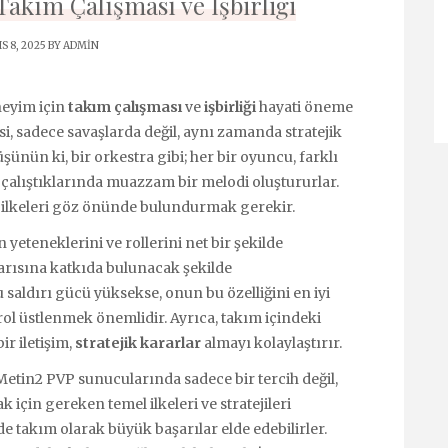
akım Çalışması ve İşbirliği
S 8, 2025 BY
ADMIN
neyim için
takım çalışması
ve
işbirliği
hayati öneme
si, sadece savaşlarda değil, aynı zamanda stratejik
şünün ki, bir orkestra gibi; her bir oyuncu, farklı
 çalıştıklarında muazzam bir melodi oluştururlar.
 ilkeleri göz önünde bulundurmak gerekir.
yeteneklerini ve rollerini net bir şekilde
şarısına katkıda bulunacak şekilde
saldırı gücü yüksekse, onun bu özelliğini en iyi
 rol üstlenmek önemlidir. Ayrıca, takım içindeki
ir iletişim,
stratejik kararlar
almayı kolaylaştırır.
etin2 PVP sunucularında sadece bir tercih değil,
 için gereken temel ilkeleri ve stratejileri
 takım olarak büyük başarılar elde edebilirler.