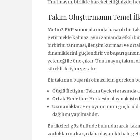
Unutmayın, birlikte hareket ettiğinizde, her
Takım Oluşturmanın Temel İlk
Metin2 PVP sunucularında
başarılı bir t
getirmekle kalmaz, aynı zamanda etkili bi
birbirini tanıması, iletişim kurması ve ort
dinamiklerini güçlendirir ve
başarı
şansını 
yeteneği ile öne çıkar. Unutmayın, takım 
sürekli iletişim yer alır.
Bir takımın başarılı olması için gereken bazı
Güçlü İletişim:
Takım üyeleri arasında açı
Ortak Hedefler:
Herkesin ulaşmak istedi
Uzmanlıklar:
Her oyuncunun güçlü olduğ
dağılımı yapılmalıdır.
Bu ilkeleri göz önünde bulundurarak, tak
zorluklarına karşı daha dayanıklı hale get