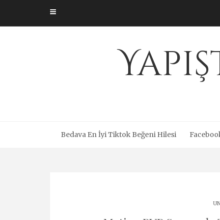
Skip
to
content
Yapış
Bedava En İyi Tiktok Beğeni Hilesi
Facebook
UN