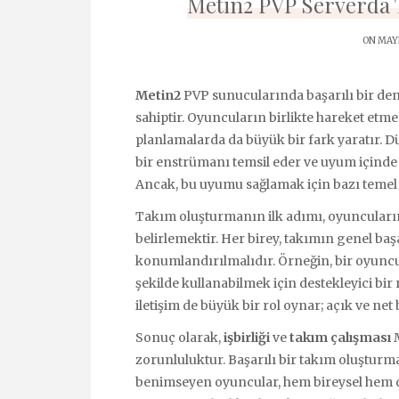
Metin2 PVP Serverda T
ON MAYI
Metin2
PVP sunucularında başarılı bir de
sahiptir. Oyuncuların birlikte hareket etme
planlamalarda da büyük bir fark yaratır. Dü
bir enstrümanı temsil eder ve uyum içinde
Ancak, bu uyumu sağlamak için bazı temel
Takım oluşturmanın ilk adımı, oyuncuların 
belirlemektir. Her birey, takımın genel ba
konumlandırılmalıdır. Örneğin, bir oyuncu 
şekilde kullanabilmek için destekleyici bir
iletişim de büyük bir rol oynar; açık ve net b
Sonuç olarak,
işbirliği
ve
takım çalışması
M
zorunluluktur. Başarılı bir takım oluşturmak
benimseyen oyuncular, hem bireysel hem de