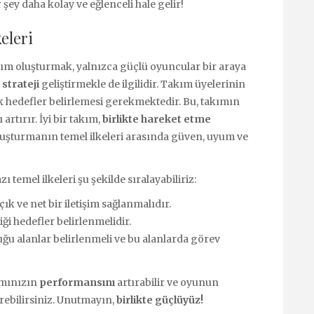
 şey daha kolay ve eğlenceli hale gelir!
eleri
akım oluşturmak, yalnızca güçlü oyuncular bir araya
r
strateji
geliştirmekle de ilgilidir. Takım üyelerinin
ak hedefler belirlemesi gerekmektedir. Bu, takımın
artırır. İyi bir takım,
birlikte hareket etme
oluşturmanın temel ilkeleri arasında güven, uyum ve
 temel ilkeleri şu şekilde sıralayabiliriz:
k ve net bir iletişim sağlanmalıdır.
ği hedefler belirlenmelidir.
u alanlar belirlenmeli ve bu alanlarda görev
ımınızın
performansını
artırabilir ve oyunun
irebilirsiniz. Unutmayın,
birlikte güçlüyüz!