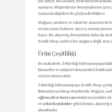
yer alıyor. Bu ürünler, hem bireysel kullan
sunuyor. Müşterilerin deneyimlerine göre, 
zamanda ilişkileri de güçlendirebiliyor.
Mağaza, modern ve rahat bir atmosferde hi
seçme şansı buluyor. Ayrıca, uzman perso
hazır. Bu, alışveriş deneyimini daha da öz
Erotik Shop, sadece bir mağaza değil, ayn
Ürün Çeşitliliği
Bu makalede, Tekirdağ Süleymanpaşa’daki
hizmetler ve müşteri deneyimleri hakkında 
yeri incelenecektir.
Tekirdağ Süleymanpaşa Erotik Shop, geniş
ihtiyaçlarına hitap etmektedir. Mağaza, sad
eğlenceli ve heyecan verici
seçenekler de
ve
seksi kostümler
gibi ürünler, alışveriş
almaktadır.