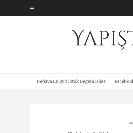
Skip
to
content
Yapış
Bedava En İyi Tiktok Beğeni Hilesi
Facebook
UN