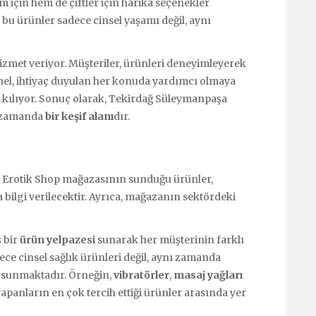
ım için hem de çiftler için harika seçenekler
bu ürünler sadece cinsel yaşamı değil, aynı
zmet veriyor. Müşteriler, ürünleri deneyimleyerek
nel, ihtiyaç duyulan her konuda yardımcı olmaya
el kılıyor. Sonuç olarak, Tekirdağ Süleymanpaşa
ı zamanda
bir keşif alanı
dır.
 Erotik Shop mağazasının sunduğu ürünler,
bilgi verilecektir. Ayrıca, mağazanın sektördeki
 bir
ürün yelpazesi
sunarak her müşterinin farklı
ece cinsel sağlık ürünleri değil, aynı zamanda
 sunmaktadır. Örneğin,
vibratörler
,
masaj yağları
 yapanların en çok tercih ettiği ürünler arasında yer