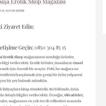
aşa Erotik Shop Mağazası
 20, 2025 BY
ADMIN
i Ziyaret Edin:
letişime Geçin:
0850 304 85 15
i Erotik Shop
mağazasının sunduğu ürünler,
ilgi verilecektir. Erotik ürünler, insanların
cinsel
mek için önemli bir araçtır. Peki, bu mağaza ne
entilerini karşılamak için geniş bir ürün yelpazesi
uygun bir şey bulmak mümkün.
lı ihtiyaçlara hitap etmektedir. Bu bölümde, ürün
 detaylı bilgiler verilecektir. Örneğin,
vibratörler
,
nler, mağazanın en çok tercih edilenleri arasında