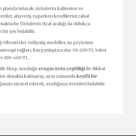
 planda tutarak, ürünlerin kalitesine ve
riler, alışveriş yaparken kendilerini rahat
maktadır. Ürünlerin fiyat aralığı da oldukça
bir şey bulabilir.
ı Vibratörler Gelişmiş modeller, su geçirmez
terapi yağları, kayganlaştırıcılar 50-200 TL Seksi
er 100-400 TL
tik Shop, sunduğu
zengin ürün çeşitliliği
ile dikkat
ürün almakla kalmayıp, aynı zamanda
keyifli bir
zayı ziyaret ederek, aradığınız ürünleri bulabilir
!