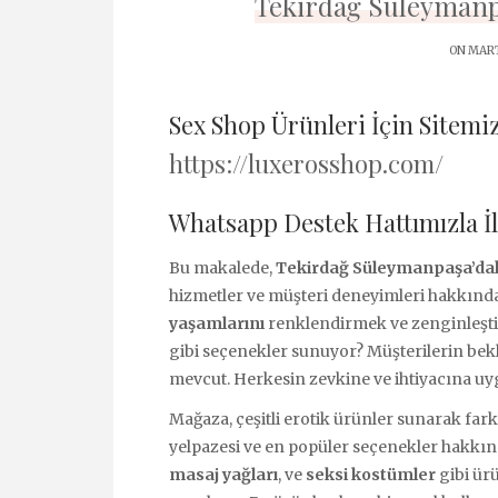
Tekirdağ Süleymanp
ON MART
Sex Shop Ürünleri İçin Sitemiz
https://luxerosshop.com/
Whatsapp Destek Hattımızla İ
Bu makalede,
Tekirdağ Süleymanpaşa’dak
hizmetler ve müşteri deneyimleri hakkında b
yaşamlarını
renklendirmek ve zenginleştir
gibi seçenekler sunuyor? Müşterilerin bekl
mevcut. Herkesin zevkine ve ihtiyacına 
Mağaza, çeşitli erotik ürünler sunarak fark
yelpazesi ve en popüler seçenekler hakkında
masaj yağları
, ve
seksi kostümler
gibi ürü