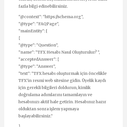
fazla bilgi edinebilirsiniz.
“@context”: “https://schema.org”,
“@type”: “FAQPage”,
“mainEntity”: [
{
“@type”: “Question”,
“name”: “TFX Hesabı Nasıl Oluşturulur? “,
“acceptedAnswer”: {
“@type”: “Answer”,
“text”: “TFX hesabı oluşturmak için öncelikle
TFX’in resmi web sitesine gidin. Üyelik kaydı
için gerekli bilgileri doldurun, kimlik
doğrulama adımlarını tamamlayın ve
hesabınızı aktif hale getirin. Hesabınız hazır
olduktan sonra işlem yapmaya
başlayabilirsiniz.”
},