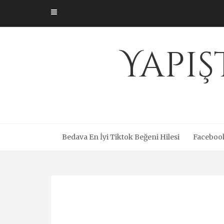
Skip
to
content
Yapış
Bedava En İyi Tiktok Beğeni Hilesi
Facebook