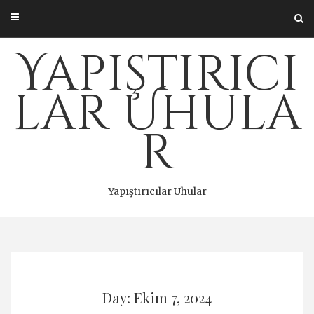
Skip
to
content
Yapıştırıcı
lar Uhula
r
Yapıştırıcılar Uhular
Day: Ekim 7, 2024