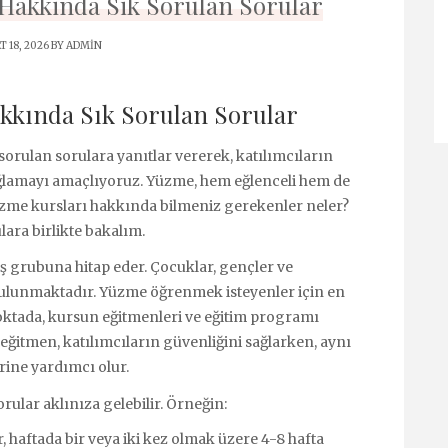
Hakkinda Sik Sorulan Sorular
T 18, 2026 BY
ADMIN
kkında Sık Sorulan Sorular
orulan sorulara yanıtlar vererek, katılımcıların
sağlamayı amaçlıyoruz. Yüzme, hem eğlenceli hem de
i yüzme kursları hakkında bilmeniz gerekenler neler?
ara birlikte bakalım.
aş grubuna hitap eder. Çocuklar, gençler ve
r bulunmaktadır. Yüzme öğrenmek isteyenler için en
oktada, kursun eğitmenleri ve eğitim programı
 eğitmen, katılımcıların güvenliğini sağlarken, aynı
ine yardımcı olur.
ular aklınıza gelebilir. Örneğin:
, haftada bir veya iki kez olmak üzere 4-8 hafta