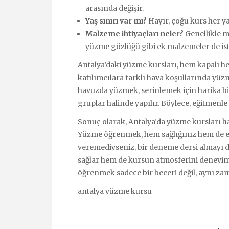
arasında değişir.
Yaş sınırı var mı?
Hayır, çoğu kurs her ya
Malzeme ihtiyaçları neler?
Genellikle ma
yüzme gözlüğü gibi ek malzemeler de iste
Antalya’daki yüzme kursları, hem kapalı he
katılımcılara farklı hava koşullarında yüz
havuzda yüzmek, serinlemek için harika bir 
gruplar halinde yapılır. Böylece, eğitmenle 
Sonuç olarak, Antalya’da yüzme kursları h
Yüzme öğrenmek, hem sağlığınız hem de eğl
veremediyseniz, bir deneme dersi almayı d
sağlar hem de kursun atmosferini deneyi
öğrenmek sadece bir beceri değil, aynı za
antalya yüzme kursu