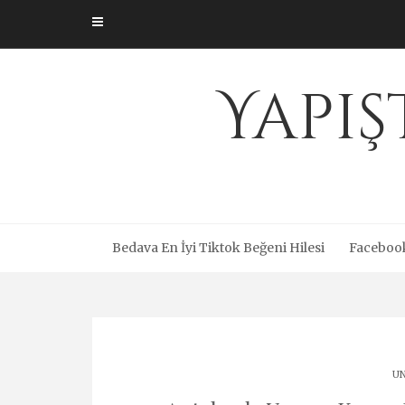
Skip
to
content
Yapış
Bedava En İyi Tiktok Beğeni Hilesi
Facebook
UN